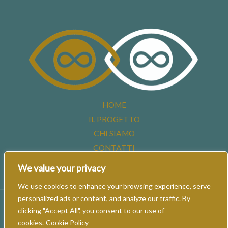
HOME
IL PROGETTO
CHI SIAMO
CONTATTI
We value your privacy
We use cookies to enhance your browsing experience, serve
personalized ads or content, and analyze our traffic. By
Powered by Revontulet - Barbara Vigolo © All the rights are reserved.
clicking "Accept All", you consent to our use of
Reproduction is prohibited. Read our
Privacy Policy
cookies.
Cookie Policy