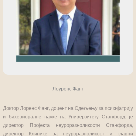
Лоуренс Фанг
Доктор Лоренс Фанг, доцент на Одељењу за психијатрију
и бихевиоралне науке на Универзитету Станфорд, је
директор Пројекта неуроразноликости Станфорда,
директор Клинике за неуроразноликост и главни