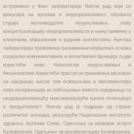
истраживач у Фанг лабораторији. Његов рад, који се
фокусира на аутизам и неуроразноликост, обухвата
студије мултимодалне неуросликања, нову
концептуализацију неуроразноликости и њену примену у
клиничким, образовним и радним контекстима. Његова
лабораторија промовише разумевање неуралних основа
социјално-комуникативних и когнитивних функција људи
користећи нове технологије неуросликања и
биоаналитике. Користећи приступ истраживања заснован
на заједници, његов тим осмишљава и имплементира
нове интервенције за побољшање живота појединаца са
неуроразноликошћу максимизирајући њихов потенцијал
и продуктивност. Његов рад је подржан од стране
различитих агенција, укључујући Националне институте
здравља, Аутизам Спикс, Одељење за развојне услуге
Калифорније, Одељење за рехабилитацију Калифорније,