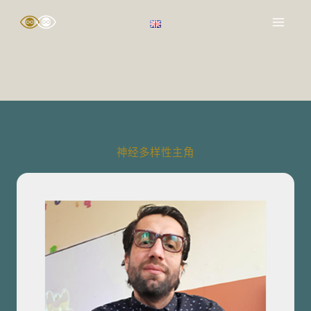
跳
至
内
容
神经多样性主角​