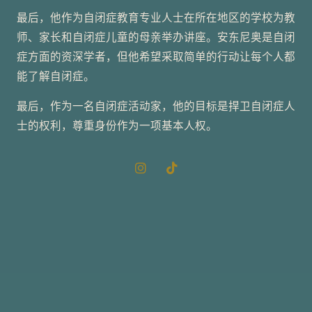
最后，他作为自闭症教育专业人士在所在地区的学校为教
师、家长和自闭症儿童的母亲举办讲座。安东尼奥是自闭
症方面的资深学者，但他希望采取简单的行动让每个人都
能了解自闭症。
最后，作为一名自闭症活动家，他的目标是捍卫自闭症人
士的权利，尊重身份作为一项基本人权。
I
T
n
i
s
k
t
t
a
o
g
k
r
a
m