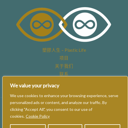
塑膠人生 – Plastic Life
项目
关于我们
联系
We value your privacy
We use cookies to enhance your browsing experience, serve
personalized ads or content, and analyze our traffic. By
Powered by Revontulet - Barbara Vigolo © All the rights are reserved.
clicking "Accept All", you consent to our use of
Reproduction is prohibited. Read our
Privacy Policy
cookies.
Cookie Policy